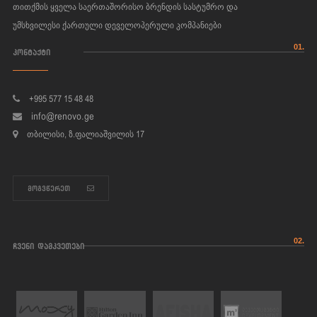
თითქმის ყველა საერთაშორისო ბრენდის სასტუმრო და
უმსხვილესი ქართული დეველოპერული კომპანიები
01.
ᲙᲝᲜᲢᲐᲥᲢᲘ
+995 577 15 48 48
info@renovo.ge
ᲗᲑᲘᲚᲘᲡᲘ, Ზ.ᲤᲐᲚᲘᲐᲨᲕᲘᲚᲘᲡ 17
ᲛᲝᲒᲕᲬᲔᲠᲔᲗ
02.
ᲩᲕᲔᲜᲘ ᲓᲐᲛᲙᲕᲔᲗᲔᲑᲘ