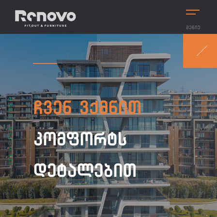
ᲛᲔᲜᲘᲣ
LISI GREEN TOWER
ᲩᲕᲔᲜ ᲕᲥᲛᲜᲘᲗ
ᲙᲝᲛᲤᲝᲠᲢᲡ
ᲓᲔᲢᲐᲚᲔᲑᲘᲗ