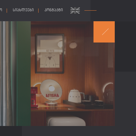
Ო
ᲡᲘᲐᲮᲚᲔᲔᲑᲘ
ᲙᲝᲜᲢᲐᲥᲢᲘ