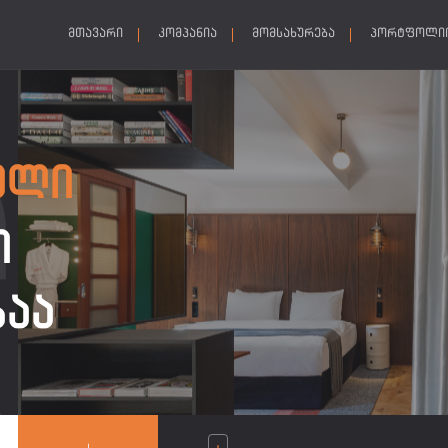
ᲛᲗᲐᲕᲐᲠᲘ
ᲙᲝᲛᲞᲐᲜᲘᲐ
ᲛᲝᲛᲡᲐᲮᲣᲠᲔᲑᲐ
ᲞᲝᲠᲢᲤᲝᲚᲘ
ᲣᲚᲘ
Ი
ᲑᲐᲐ