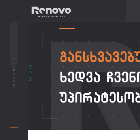
ᲒᲐᲜᲡᲮᲕᲐᲕᲔᲑ
ᲞᲝᲠᲢᲤᲝᲚᲘᲝ
AFISHA
ᲮᲔᲓᲕᲐ ᲩᲕᲔᲜ
ᲣᲞᲘᲠᲐᲢᲔᲡᲝ