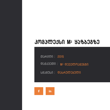
კომპლექსი m² ყაზბეგზე
ᲗᲐᲠᲘᲦᲘ :
2015
ᲓᲐᲛᲙᲕᲔᲗᲘ :
M² ᲓᲔᲕᲔᲚᲝᲞᲛᲔᲜᲢᲘ
ᲡᲢᲐᲢᲣᲡᲘ :
ᲓᲐᲡᲠᲣᲚᲔᲑᲣᲚᲘ