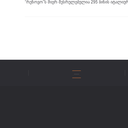
“რენოვო”ს მიერ შესრულებულია 295 ბინის იტალიუ