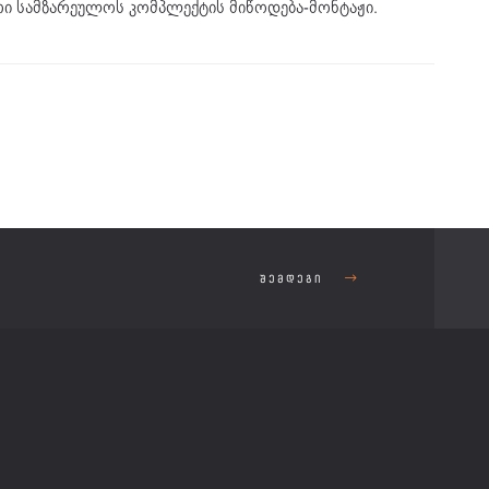
რი სამზარეულოს კომპლექტის მიწოდება-მონტაჟი.
ᲨᲔᲛᲓᲔᲒᲘ