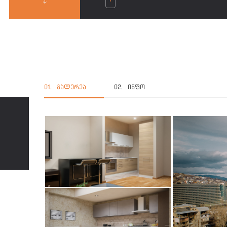
01.
ᲒᲐᲚᲔᲠᲔᲐ
02.
ᲘᲜᲤᲝ