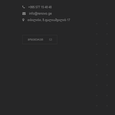
+995 577 15 48 48
info@renovo.ge
ᲗᲑᲘᲚᲘᲡᲘ, Ზ.ᲤᲐᲚᲘᲐᲨᲕᲘᲚᲘᲡ 17
ი
ᲛᲝᲒᲕᲬᲔᲠᲔᲗ